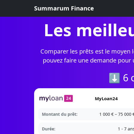
Summarum Finance
Les meille
Comparer les prêts est le moyen 
pouvez faire une demande pour un
⬇ 6 o
MyLoan24
Montant du prêt:
1 000 € – 75 000 
Durée:
1 - 7 an