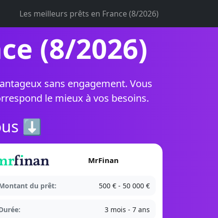
Les meilleurs prêts en France (8/2026)
ce (8/2026)
 avantageux sans engagement. Vous
orrespond le mieux à vos besoins.
vous ⬇
MrFinan
Montant du prêt:
500 € - 50 000 €
Durée:
3 mois - 7 ans