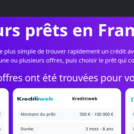
urs prêts en Fran
le plus simple de trouver rapidement un crédit
e ou plusieurs offres, puis choisir le prêt qui c
ffres ont été trouvées pour 
Kreditiweb
€
Montant du prêt:
500 € - 100 000 €
s
Durée:
3 mois - 8 ans